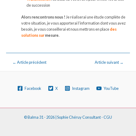
de succession
Alors rencontrons nous !
Je réaliserai une étude complète de
votre situation, je vous apporterai l’information dont vous avez
besoin, je vous conseillerai et nous mettrons en place
des
solutions sur
mesure
.
←
Article précédent
Article suivant
→
Facebook
X
Instagram
YouTube
© Balma 31 - 2026 |
Sophie Chéruy Consultant
-
CGU