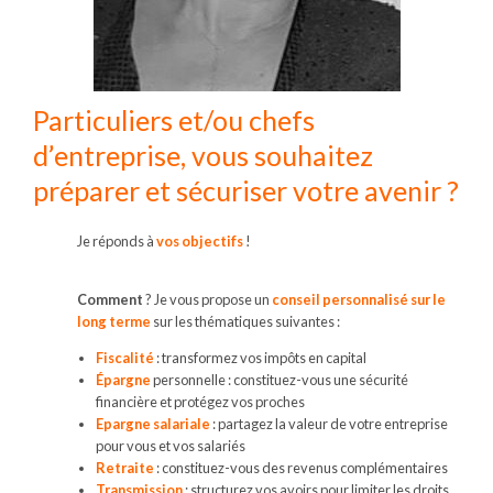
Particuliers et/ou chefs
d’entreprise, vous souhaitez
préparer et sécuriser votre avenir ?
Je réponds à
vos objectifs
!
Comment
? Je vous propose un
conseil personnalisé sur le
long terme
sur les thématiques suivantes :
Fiscalité
: transformez vos impôts en capital
Épargne
personnelle : constituez-vous une sécurité
financière et protégez vos proches
Epargne salariale
: partagez la valeur de votre entreprise
pour vous et vos salariés
Retraite
: constituez-vous des revenus complémentaires
Transmission
: structurez vos avoirs pour limiter les droits