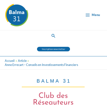
Aller
Post
Main
au
navigation
Menu
contenu
Menu
Rechercher
Inscription newsletter
Accueil
Article
Anne Errecart – Conseils en Investissements Financiers