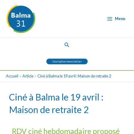
Aller
Post
Main
au
navigation
Menu
contenu
Menu
Rechercher
Inscription newsletter
Accueil
Article
Ciné à Balma le 19 avril : Maison de retraite 2
Ciné à Balma le 19 avril :
Maison de retraite 2
RDV ciné hebdomadaire proposé