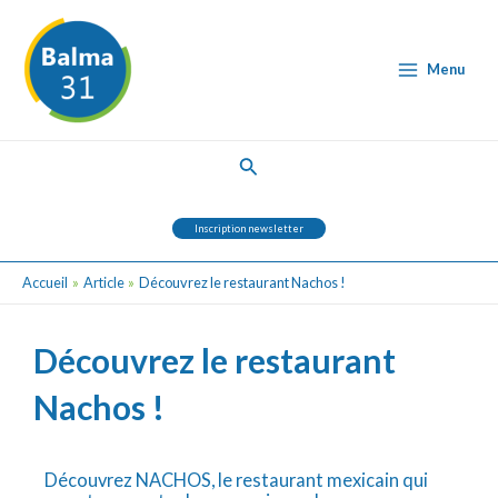
Aller
Post
Main
au
navigation
Menu
contenu
Menu
Rechercher
Inscription newsletter
Accueil
Article
Découvrez le restaurant Nachos !
Découvrez le restaurant
Nachos !
Découvrez NACHOS, le restaurant mexicain qui