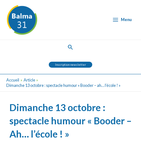
Aller
Post
Main
au
navigation
Menu
contenu
Menu
Rechercher
Inscription newsletter
Accueil
Article
Dimanche 13 octobre : spectacle humour « Booder – ah… l’école ! »
Dimanche 13 octobre :
spectacle humour « Booder –
Ah… l’école ! »