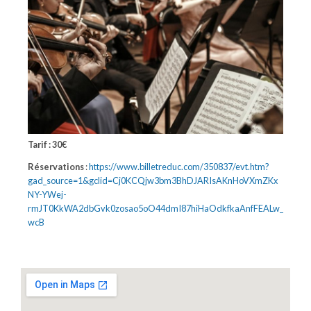
Tarif : 30€
Réservations
:
https://www.billetreduc.com/350837/evt.htm?
gad_source=1&gclid=Cj0KCQjw3bm3BhDJARIsAKnHoVXmZKx
NY-YWej-
rmJT0KkWA2dbGvk0zosao5oO44dmI87hiHaOdkfkaAnfFEALw_
wcB