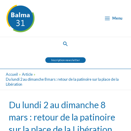
Aller
Post
Main
au
navigation
Menu
contenu
Menu
Rechercher
Inscription newsletter
Accueil
Article
Du lundi 2 au dimanche 8 mars : retour de la patinoire sur la place de la
Libération
Du lundi 2 au dimanche 8
mars : retour de la patinoire
sur la place de la Libération