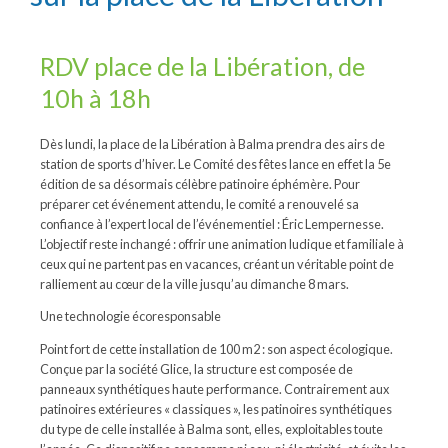
RDV place de la Libération, de
10h à 18h
Dès lundi, la place de la Libération à Balma prendra des airs de
station de sports d’hiver. Le Comité des fêtes lance en effet la 5e
édition de sa désormais célèbre patinoire éphémère. Pour
préparer cet événement attendu, le comité a renouvelé sa
confiance à l’expert local de l’événementiel : Éric Lempernesse.
L’objectif reste inchangé : offrir une animation ludique et familiale à
ceux qui ne partent pas en vacances, créant un véritable point de
ralliement au cœur de la ville jusqu’au dimanche 8 mars.
Une technologie écoresponsable
Point fort de cette installation de 100 m2 : son aspect écologique.
Conçue par la société Glice, la structure est composée de
panneaux synthétiques haute performance. Contrairement aux
patinoires extérieures « classiques », les patinoires synthétiques
du type de celle installée à Balma sont, elles, exploitables toute