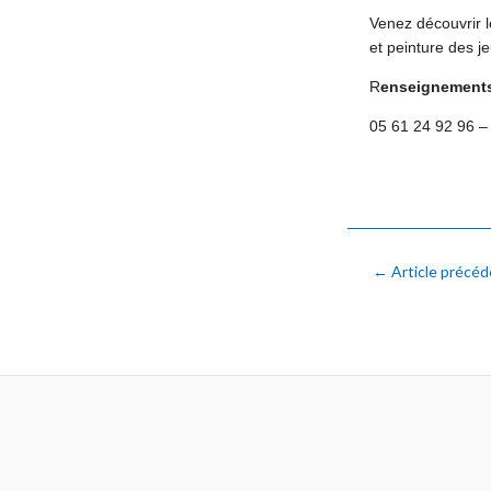
Venez découvrir l
et peinture
des
je
R
enseignements
05 61 24 92 96 
←
Article précéd