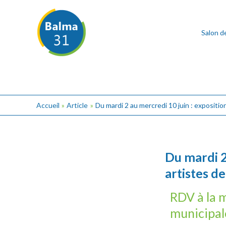
Aller
Post
au
navigation
contenu
Salon d
Accueil
Article
Du mardi 2 au mercredi 10 juin : exposition
Du mardi 2
artistes d
RDV à la 
municipa