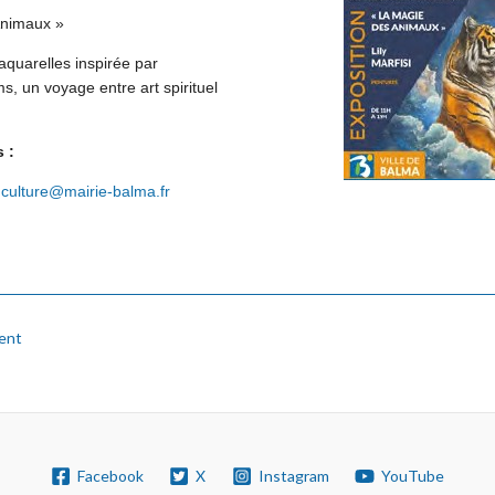
nimaux »
’aquarelles
inspirée par
ms,
un voyage entre
art spirituel
 :
–
culture@mairie-balma.fr
ent
Facebook
X
Instagram
YouTube