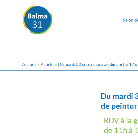
Aller
Post
au
navigation
contenu
Salon d
Accueil
Article
Du mardi 30 septembre au dimanche 12 oc
Du mardi 3
de peintur
RDV à la g
de 11h à 