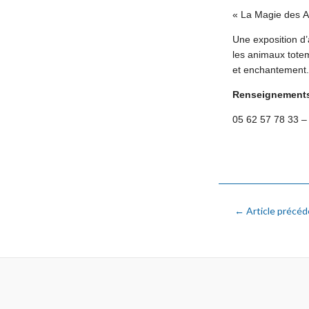
«
La Magie des
A
Une exposition
d
les
animaux tote
et
enchantement.
R
enseignements
05 62 57 78 33 
←
Article précéd