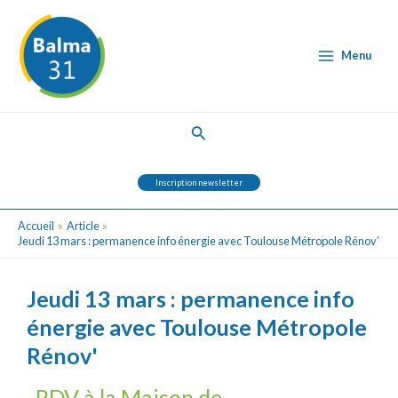
Aller
Post
Main
au
navigation
Menu
contenu
Menu
Rechercher
Inscription newsletter
Accueil
Article
Jeudi 13 mars : permanence info énergie avec Toulouse Métropole Rénov’
Jeudi 13 mars : permanence info
énergie avec Toulouse Métropole
Rénov'
RDV à la Maison de