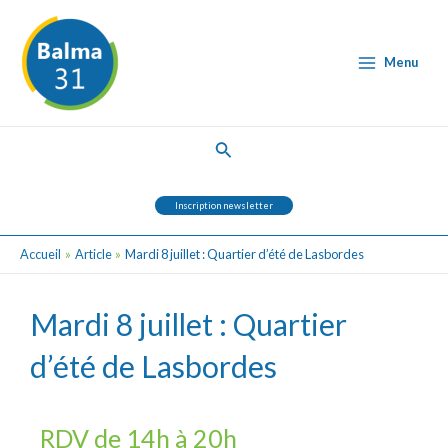
Aller
Post
Main
au
navigation
Menu
contenu
Menu
Rechercher
Inscription newsletter
Accueil
Article
Mardi 8 juillet : Quartier d’été de Lasbordes
Mardi 8 juillet : Quartier
d’été de Lasbordes
RDV de 14h à 20h