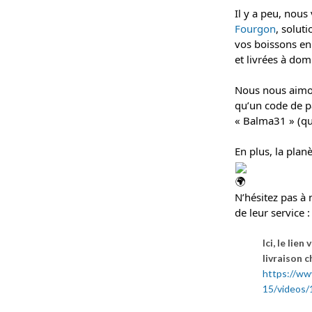
Il y a peu, nous
Fourgon
, solut
vos boissons en
et livrées à domi
Nous nous aimo
qu’un code de pa
« Balma31 » (qui
En plus, la plan
N’hésitez pas à
de leur service 
Ici, le lie
livraison 
https://w
15/videos