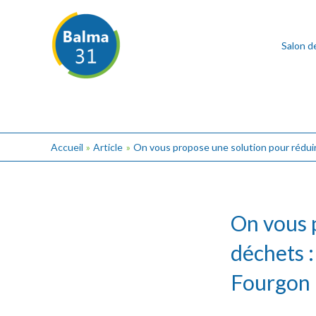
Aller
Post
au
navigation
contenu
Salon d
Accueil
Article
On vous propose une solution pour réduir
On vous 
déchets :
Fourgon 