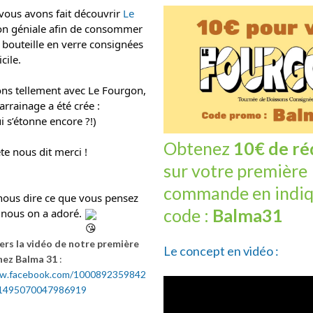
 vous avons fait découvrir
Le
ion géniale afin de consommer
 bouteille en verre consignées
cile.
ns tellement avec Le Fourgon,
rrainage a été crée :
 s’étonne encore ?!)
Obtenez
10€ de ré
ète nous dit merci !
sur votre première
commande en indiq
 nous dire ce que vous pensez
code :
Balma31
: nous on a adoré.
n vers la vidéo de notre première
Le concept en vidéo :
chez Balma 31
:
ww.facebook.com/1000892359842
/1495070047986919