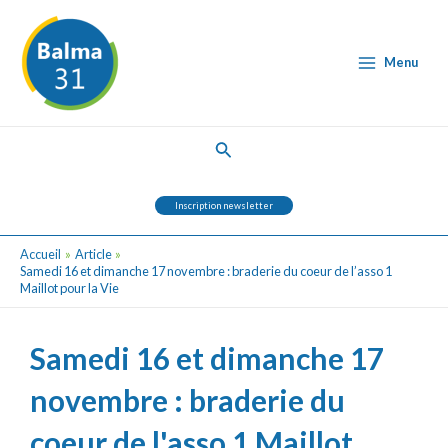
Aller
Post
Main
au
navigation
Menu
contenu
Menu
Rechercher
Inscription newsletter
Accueil
Article
Samedi 16 et dimanche 17 novembre : braderie du coeur de l’asso 1
Maillot pour la Vie
Samedi 16 et dimanche 17
novembre : braderie du
coeur de l'asso 1 Maillot