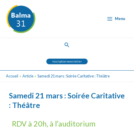
Aller
Post
Main
au
navigation
Menu
contenu
Menu
Rechercher
Inscription newsletter
Accueil
Article
Samedi 21 mars : Soirée Caritative : Théâtre
Samedi 21 mars : Soirée Caritative
: Théâtre
RDV à 20h, à l’auditorium