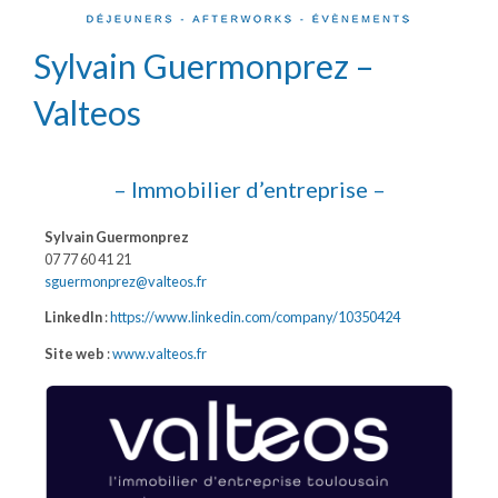
Sylvain Guermonprez –
Valteos
– Immobilier d’entreprise
–
Sylvain Guermonprez
07 77 60 41 21
sguermonprez@valteos.fr
LinkedIn
:
https://www.linkedin.com/company/10350424
Site web
:
www.valteos.fr