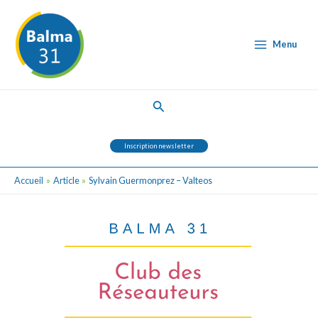
Aller
Post
Main
au
navigation
Menu
contenu
Menu
Rechercher
Inscription newsletter
Accueil
Article
Sylvain Guermonprez – Valteos