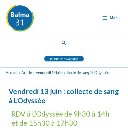
Aller
Post
Main
au
navigation
Menu
contenu
Menu
Rechercher
Inscription newsletter
Accueil
Article
Vendredi 13 juin : collecte de sang à L’Odyssée
Vendredi 13 juin : collecte de sang
à L’Odyssée
RDV à L’Odyssée de 9h30 à 14h
et de 15h30 à 17h30